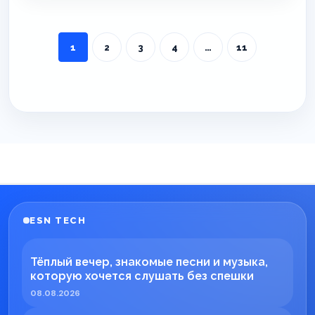
1
2
3
4
…
11
ESN TECH
Тёплый вечер, знакомые песни и музыка,
которую хочется слушать без спешки
08.08.2026