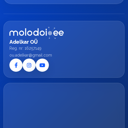
Adelkar OÜ
Reg. nr: 16257149
ou.adelkar@gmail.com