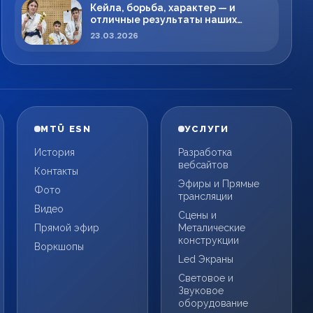
Кейла, борьба, характер — и
отличные результаты наших
спортсменов!
23.03.2026
MTÜ ESN
УСЛУГИ
История
Разработка
вебсайтов
Контакты
Эфиры и Прямые
Фото
трансляции
Видео
Сцены и
Прямой эфир
Металические
конструкции
Воркшопы
Led Экраны
Световое и
Звуковое
оборудование