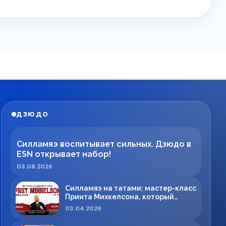
ДЗЮДО
Силламяэ воспитывает сильных. Дзюдо в
ESN открывает набор!
03.08.2026
Силламяэ на татами: мастер-класс
Приита Михкелсона, который
меняет правила игры в регионе
03.04.2026