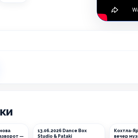
ики
снова
13.06.2026 Dance Box
Кохтла-Яр
азворот —
Studio & Pataki
вечер муз