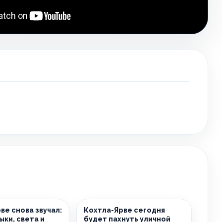
ве снова звучал:
Кохтла-Ярве сегодня
ыки, света и
будет пахнуть уличной