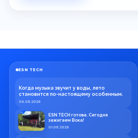
ESN TECH
Когда музыка звучит у воды, лето
становится по-настоящему особенным.
06.08.2026
ESN TECH готова. Сегодня
зажигаем Вока!
01.08.2026