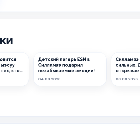
ики
новится
Детский лагерь ESN в
Силламяэ
Йыэсуу
Силламяэ подарил
сильных. 
тех, кто
незабываемые эмоции!
открывает
04.08.2026
03.08.2026