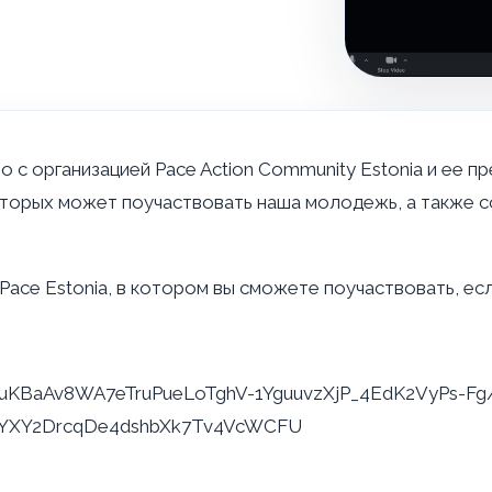
 с организацией Pace Action Community Estonia и ее п
оторых может поучаствовать наша молодежь, а также с
ce Estonia, в котором вы сможете поучаствовать, есл
SfuKBaAv8WA7eTruPueLoTghV-1YguuvzXjP_4EdK2VyPs-Fg
UCYXY2DrcqDe4dshbXk7Tv4VcWCFU