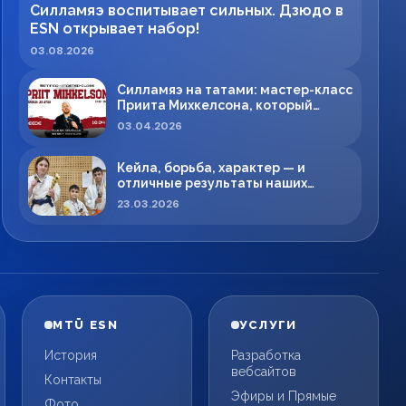
Силламяэ воспитывает сильных. Дзюдо в
ESN открывает набор!
03.08.2026
Силламяэ на татами: мастер-класс
Приита Михкелсона, который
меняет правила игры в регионе
03.04.2026
Кейла, борьба, характер — и
отличные результаты наших
спортсменов!
23.03.2026
MTÜ ESN
УСЛУГИ
История
Разработка
вебсайтов
Контакты
Эфиры и Прямые
Фото