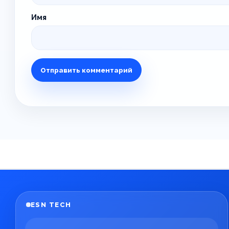
Имя
ESN TECH