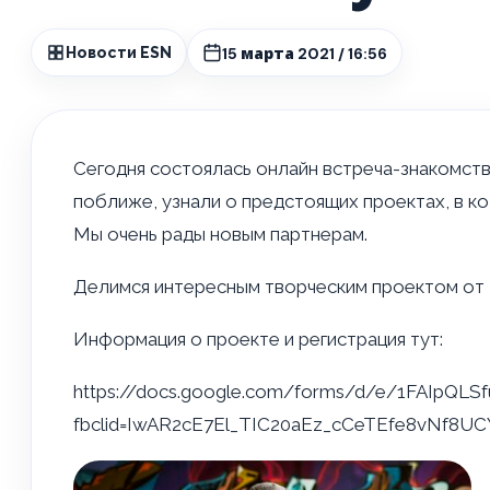
15 марта 2021 / 16:56
Новости ESN
Сегодня состоялась онлайн встреча-знакомство
поближе, узнали о предстоящих проектах, в к
Мы очень рады новым партнерам.
Делимся интересным творческим проектом от Pa
Информация о проекте и регистрация тут:
https://docs.google.com/forms/d/e/1FAIpQL
fbclid=IwAR2cE7El_TIC20aEz_cCeTEfe8vNf8