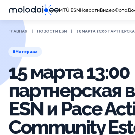
MTÜ ESN
Новости
Видео
Фото
До
ГЛАВНАЯ
|
НОВОСТИ ESN
|
15 МАРТА 13:00 ПАРТНЕРСК
Материал
15 марта 13:00
партнерская 
ESN и Pace Act
Community Est