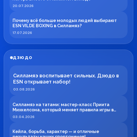
20.07.2026
Почему всё больше молодых людей выбирают
ESN VILDE BOXING в Силламяэ?
17.07.2026
ДЗЮДО
Силламяэ воспитывает сильных. Дзюдо в
ESN открывает набор!
03.08.2026
Силламяэ на татами: мастер-класс Приита
Михкелсона, который меняет правила игры в
регионе
03.04.2026
Кейла, борьба, характер — и отличные
результаты наших спортсменов!