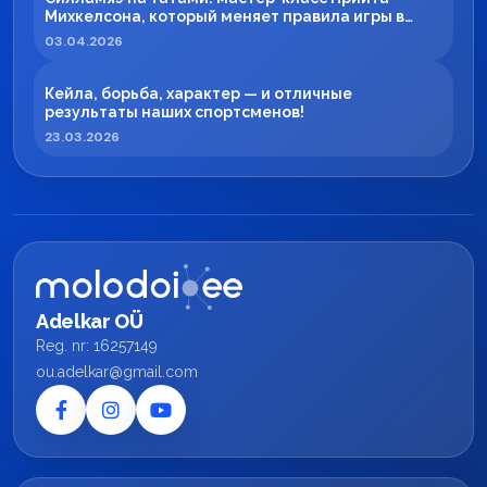
Михкелсона, который меняет правила игры в
регионе
03.04.2026
Кейла, борьба, характер — и отличные
результаты наших спортсменов!
23.03.2026
Adelkar OÜ
Reg. nr: 16257149
ou.adelkar@gmail.com