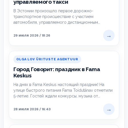
управляемого такси
В Эстонии произошло первое дорожно-
транспортное происшествие с участием
автомобиля, управляемого дистанционным
оператором. Инцидент обошелся без
пострадавших, однако вызвал внимание к…
→
29 июля 2026 / 18:26
OLGA LOV ÜRITUSTE AGENTUUR
Город Говорит: праздник в Fama
Keskus
На днях в Fama Keskus настоящий праздник! На
улице быстрого питания Fama Toidutänav отметили
5-летие. Гостей ждали конкурсы, музыка от…
→
28 июля 2026 / 16:43