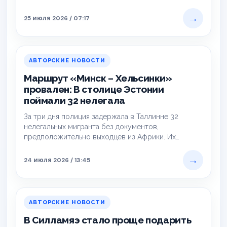
деятельность в странах Балтии. Причиной полного
закрытия…
→
25 июля 2026 / 07:17
АВТОРСКИЕ НОВОСТИ
Маршрут «Минск – Хельсинки»
провален: В столице Эстонии
поймали 32 нелегала
За три дня полиция задержала в Таллинне 32
нелегальных мигранта без документов,
предположительно выходцев из Африки. Их
обнаружили в разных…
→
24 июля 2026 / 13:45
АВТОРСКИЕ НОВОСТИ
В Силламяэ стало проще подарить