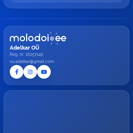
Adelkar OÜ
Reg. nr: 16257149
ou.adelkar@gmail.com