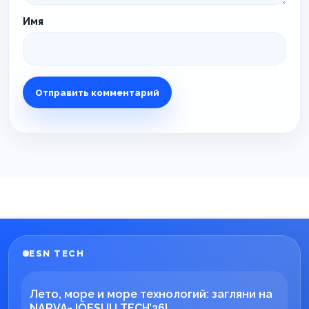
Имя
ESN TECH
Лето, море и море технологий: загляни на
NARVA-JÕESUU TECH’26!