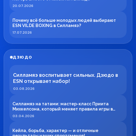
20.07.2026
Почему всё больше молодых людей выбирают
ESN VILDE BOXING в Силламяэ?
17.07.2026
ДЗЮДО
Силламяэ воспитывает сильных. Дзюдо в
ESN открывает набор!
03.08.2026
Силламяэ на татами: мастер-класс Приита
Михкелсона, который меняет правила игры в
регионе
03.04.2026
Кейла, борьба, характер — и отличные
результаты наших спортсменов!