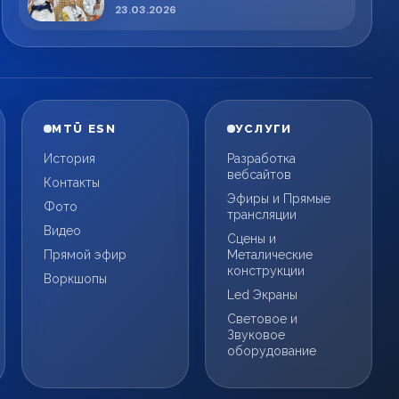
спортсменов!
23.03.2026
MTÜ ESN
УСЛУГИ
История
Разработка
вебсайтов
Контакты
Эфиры и Прямые
Фото
трансляции
Видео
Сцены и
Прямой эфир
Металические
конструкции
Воркшопы
Led Экраны
Световое и
Звуковое
оборудование