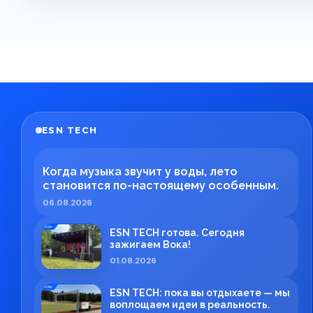
ESN TECH
Когда музыка звучит у воды, лето
становится по-настоящему особенным.
06.08.2026
ESN TECH готова. Сегодня
зажигаем Вока!
01.08.2026
ESN TECH: пока вы отдыхаете — мы
воплощаем идеи в реальность.