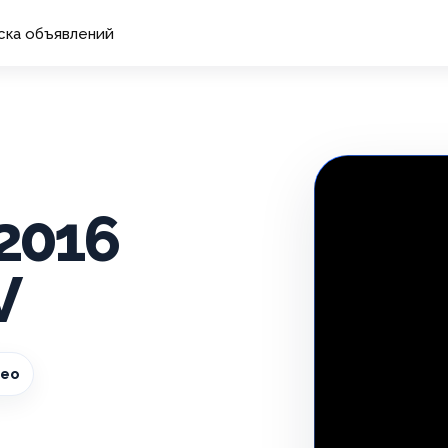
ска объявлений
 2016
V
део