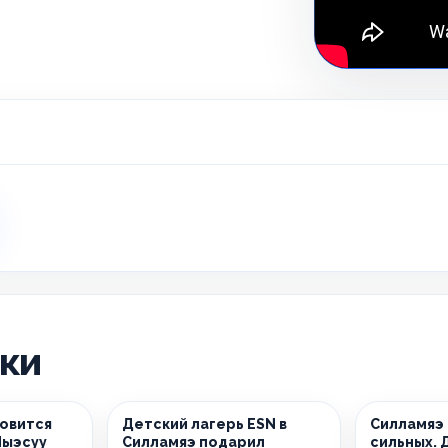
ики
новится
Детский лагерь ESN в
Силламяэ
Йыэсуу
Силламяэ подарил
сильных. 