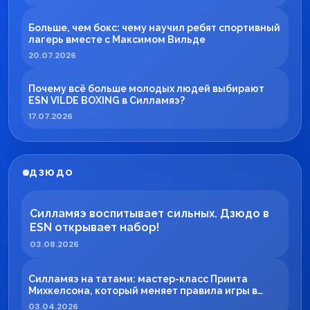
Больше, чем бокс: чему научил ребят спортивный
лагерь вместе с Максимом Вильде
20.07.2026
Почему всё больше молодых людей выбирают
ESN VILDE BOXING в Силламяэ?
17.07.2026
ДЗЮДО
Силламяэ воспитывает сильных. Дзюдо в
ESN открывает набор!
03.08.2026
Силламяэ на татами: мастер-класс Приита
Михкелсона, который меняет правила игры в
регионе
03.04.2026