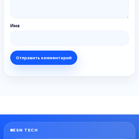
Имя
ESN TECH