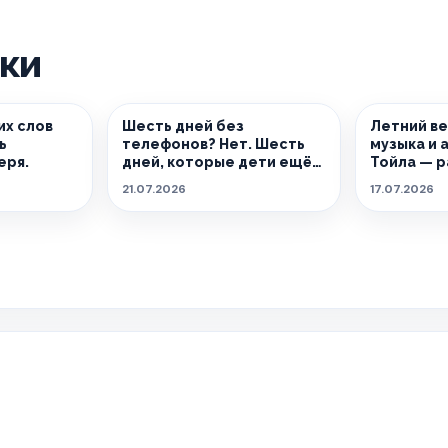
ики
их слов
Шесть дней без
Летний ве
ь
телефонов? Нет. Шесть
музыка и
еря.
дней, которые дети ещё
Тойла — 
долго будут вспоминать.
придумат
21.07.2026
17.07.2026
сочетани