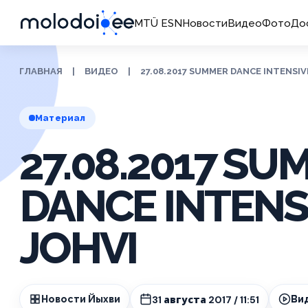
MTÜ ESN
Новости
Видео
Фото
До
ГЛАВНАЯ
|
ВИДЕО
|
27.08.2017 SUMMER DANCE INTENSIVE
Материал
27.08.2017 S
DANCE INTENSI
JOHVI
31 августа 2017 / 11:51
Новости Йыхви
Ви