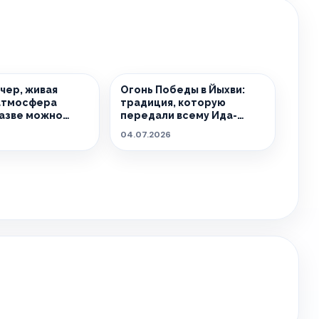
чер, живая
Огонь Победы в Йыхви:
 атмосфера
традиция, которую
разве можно
передали всему Ида-
ь лучшее
Вирумаа
04.07.2026
е?