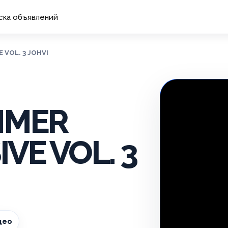
ска объявлений
 VOL. 3 JOHVI
UMMER
VE VOL. 3
део