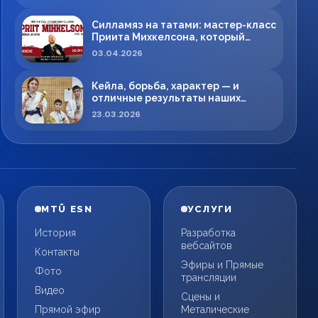
Силламяэ на татами: мастер-класс
Приита Михкелсона, который
меняет правила игры в регионе
03.04.2026
Кейла, борьба, характер — и
отличные результаты наших
спортсменов!
23.03.2026
MTÜ ESN
УСЛУГИ
История
Разработка
вебсайтов
Контакты
Эфиры и Прямые
Фото
трансляции
Видео
Сцены и
Прямой эфир
Металические