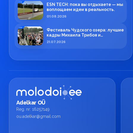
ESN TECH: пока вы отдыхаете — мы
воплощаем идеи в реальность.
01.08.2026
Фестиваль Чудского озера: лучшие
кадры Михаила Трибоя и
профессиональная работа ESN
21.07.2026
TECH
Adelkar OÜ
Reg. nr: 16257149
ou.adelkar@gmail.com