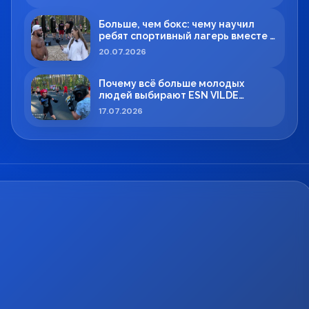
Больше, чем бокс: чему научил
ребят спортивный лагерь вместе с
Максимом Вильде
20.07.2026
Почему всё больше молодых
людей выбирают ESN VILDE
BOXING в Силламяэ?
17.07.2026