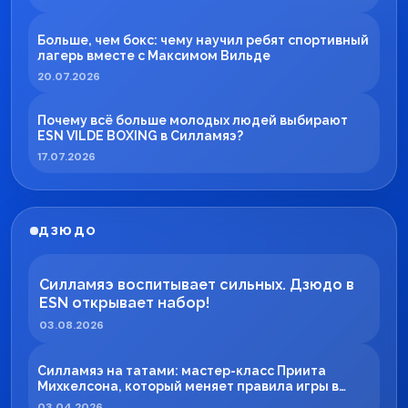
Больше, чем бокс: чему научил ребят спортивный
лагерь вместе с Максимом Вильде
20.07.2026
Почему всё больше молодых людей выбирают
ESN VILDE BOXING в Силламяэ?
17.07.2026
ДЗЮДО
Силламяэ воспитывает сильных. Дзюдо в
ESN открывает набор!
03.08.2026
Силламяэ на татами: мастер-класс Приита
Михкелсона, который меняет правила игры в
регионе
03.04.2026