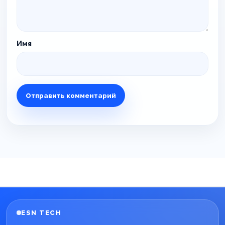
Имя
ESN TECH