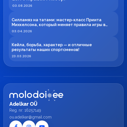
03.08.2026
Силламяэ на татами: мастер-класс Приита
Михкелсона, который меняет правила игры в
регионе
03.04.2026
Кейла, борьба, характер — и отличные
результаты наших спортсменов!
23.03.2026
Adelkar OÜ
Reg. nr: 16257149
ou.adelkar@gmail.com