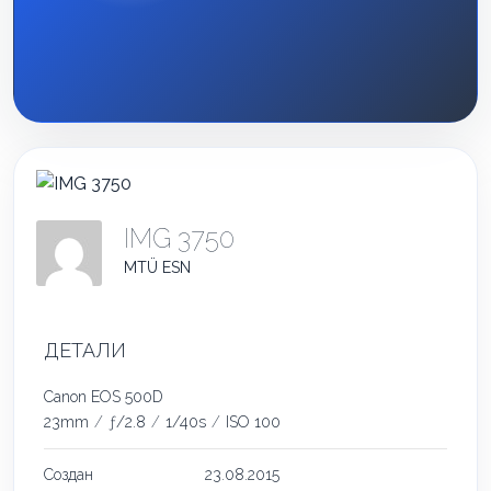
IMG 3750
MTÜ ESN
ДЕТАЛИ
Canon EOS 500D
23mm
/
ƒ/2.8
/
1/40s
/
ISO 100
Создан
23.08.2015