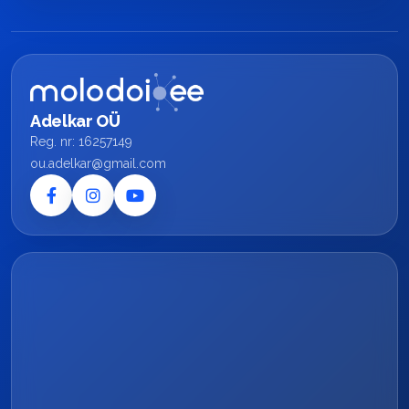
Adelkar OÜ
Reg. nr: 16257149
ou.adelkar@gmail.com