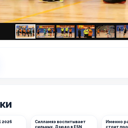
ики
l 2026
Силламяэ воспитывает
Именно ра
сильных. Дзюдо в ESN
стоит пр