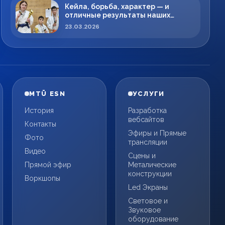
Кейла, борьба, характер — и
отличные результаты наших
спортсменов!
23.03.2026
MTÜ ESN
УСЛУГИ
История
Разработка
вебсайтов
Контакты
Эфиры и Прямые
Фото
трансляции
Видео
Сцены и
Прямой эфир
Металические
конструкции
Воркшопы
Led Экраны
Световое и
Звуковое
оборудование