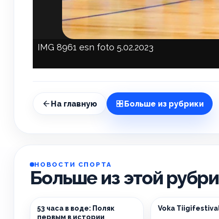
IMG 8961 esn foto 5.02.2023
На главную
Больше из рубрики
НОВОСТИ СПОРТА
Больше из этой рубр
53 часа в воде: Поляк
Voka Tiigifestiva
первым в истории