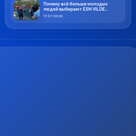
Почему всё больше молодых
людей выбирают ESN VILDE
BOXING в Силламяэ?
17.07.2026