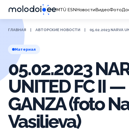
MTÜ ESN
Новости
Видео
Фото
До
ГЛАВНАЯ
|
АВТОРСКИЕ НОВОСТИ
|
05.02.2023 NARVA U
Материал
05.02.2023 NA
UNITED FC II 
GANZA (foto N
Vasilieva)