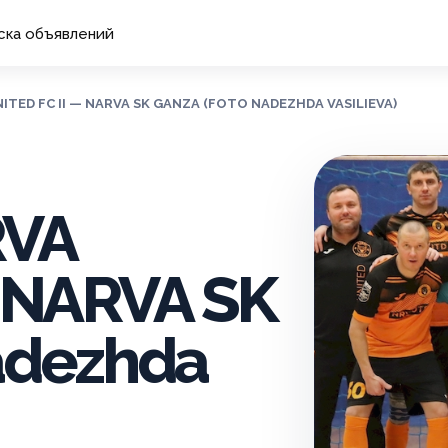
ска объявлений
NITED FC II — NARVA SK GANZA (FOTO NADEZHDA VASILIEVA)
RVA
— NARVA SK
adezhda