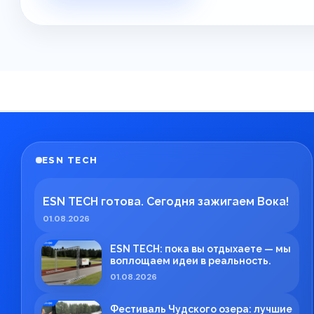
ESN TECH
ESN TECH готова. Сегодня зажигаем Вока!
01.08.2026
ESN TECH: пока вы отдыхаете — мы
воплощаем идеи в реальность.
01.08.2026
Фестиваль Чудского озера: лучшие