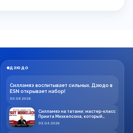
ДЗЮДО
Силламяэ воспитывает сильных. Дзюдо в
ESN открывает набор!
03.08.2026
Силламяэ на татами: мастер-класс
Приита Михкелсона, который
меняет правила игры в регионе
03.04.2026