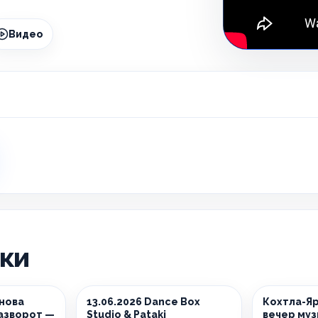
Видео
ики
снова
13.06.2026 Dance Box
Кохтла-Яр
азворот —
Studio & Pataki
вечер муз