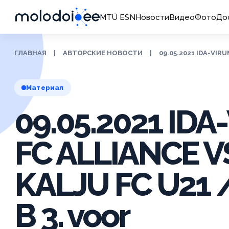
MTÜ ESN
Новости
Видео
Фото
До
ГЛАВНАЯ
|
АВТОРСКИЕ НОВОСТИ
|
09.05.2021 IDA-VIR
Материал
09.05.2021 ID
FC ALLIANCE 
KALJU FC U21 /
B 3. voor