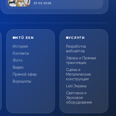
спортсменов!
23.03.2026
MTÜ ESN
УСЛУГИ
История
Разработка
вебсайтов
Контакты
Эфиры и Прямые
Фото
трансляции
Видео
Сцены и
Прямой эфир
Металические
конструкции
Воркшопы
Led Экраны
Световое и
Звуковое
оборудование