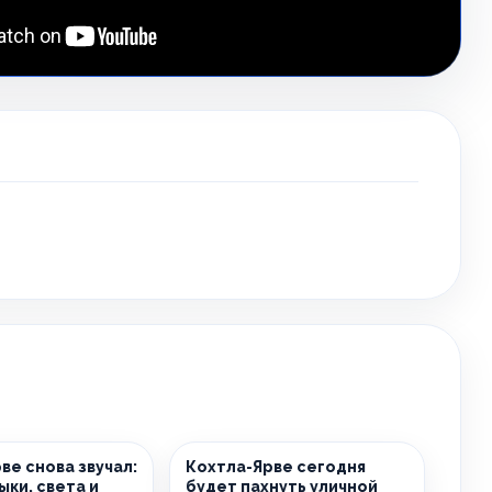
ве снова звучал:
Кохтла-Ярве сегодня
ыки, света и
будет пахнуть уличной