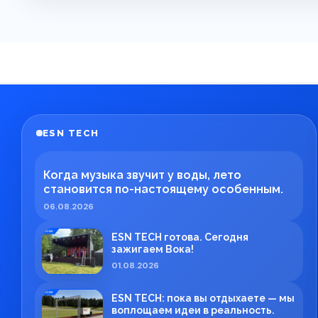
ESN TECH
Когда музыка звучит у воды, лето
становится по-настоящему особенным.
06.08.2026
ESN TECH готова. Сегодня
зажигаем Вока!
01.08.2026
ESN TECH: пока вы отдыхаете — мы
воплощаем идеи в реальность.