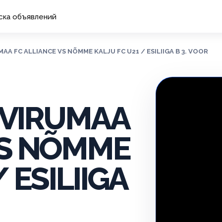
ска объявлений
UMAA FC ALLIANCE VS NÕMME KALJU FC U21 / ESILIIGA B 3. VOOR
A-VIRUMAA
VS NÕMME
 ESILIIGA