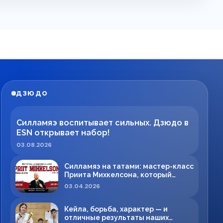
ДЗЮДО
Силламяэ воспитывает сильных. Дзюдо в
ESN открывает набор!
03.08.2026
Силламяэ на татами: мастер-класс
Приита Михкелсона, который
меняет правила игры в регионе
03.04.2026
Кейла, борьба, характер — и
отличные результаты наших