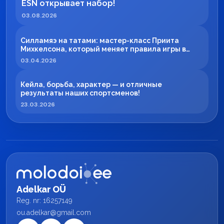
ESN открывает набор!
03.08.2026
Силламяэ на татами: мастер-класс Приита
Михкелсона, который меняет правила игры в
регионе
03.04.2026
Кейла, борьба, характер — и отличные
результаты наших спортсменов!
23.03.2026
Adelkar OÜ
Reg. nr: 16257149
ou.adelkar@gmail.com