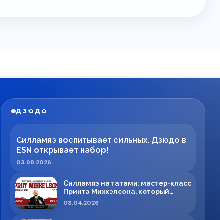
ДЗЮДО
Силламяэ воспитывает сильных. Дзюдо в
ESN открывает набор!
03.08.2026
Силламяэ на татами: мастер-класс
Приита Михкелсона, который
меняет правила игры в регионе
03.04.2026