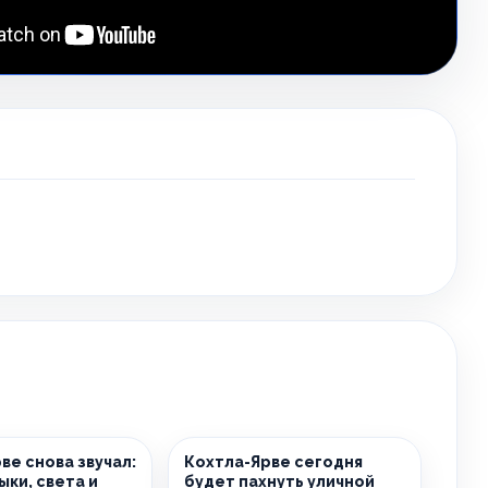
ве снова звучал:
Кохтла-Ярве сегодня
ыки, света и
будет пахнуть уличной