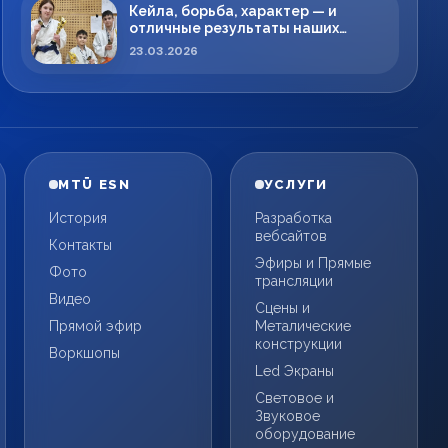
Кейла, борьба, характер — и
отличные результаты наших
спортсменов!
23.03.2026
MTÜ ESN
УСЛУГИ
История
Разработка
вебсайтов
Контакты
Эфиры и Прямые
Фото
трансляции
Видео
Сцены и
Прямой эфир
Металические
конструкции
Воркшопы
Led Экраны
Световое и
Звуковое
оборудование