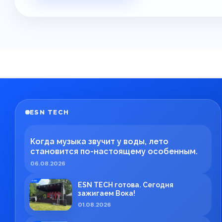
ESN TECH
Когда музыка звучит у воды, лето
становится по-настоящему особенным.
06.08.2026
ESN TECH готова. Сегодня
зажигаем Вока!
01.08.2026