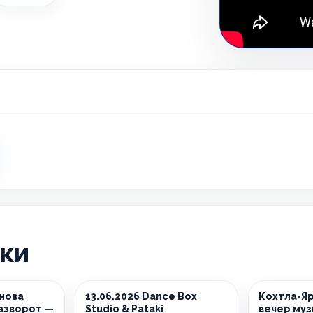
ики
снова
13.06.2026 Dance Box
Кохтла-Яр
азворот —
Studio & Pataki
вечер муз