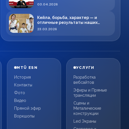
меняет правила игры в регионе
03.04.2026
Кейла, борьба, характер — и
отличные результаты наших
спортсменов!
23.03.2026
MTÜ ESN
УСЛУГИ
История
Разработка
вебсайтов
Контакты
Эфиры и Прямые
Фото
трансляции
Видео
Сцены и
Прямой эфир
Металические
конструкции
Воркшопы
Led Экраны