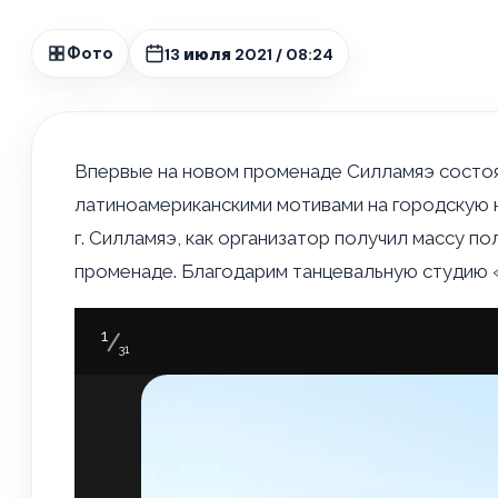
13 июля 2021 / 08:24
Фото
Впервые на новом променаде Силламяэ состоял
латиноамериканскими мотивами на городскую
г. Силламяэ, как организатор получил массу 
променаде. Благодарим танцевальную студию «
1
31