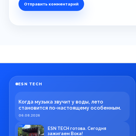
ESN TECH
Когда музыка звучит у воды, лето
становится по-настоящему особенным.
06.08.2026
ESN TECH готова. Сегодня
зажигаем Вока!