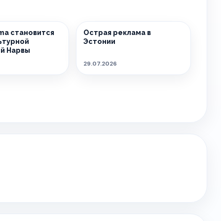
sma становится
Острая реклама в
ьтурной
Эстонии
й Нарвы
29.07.2026