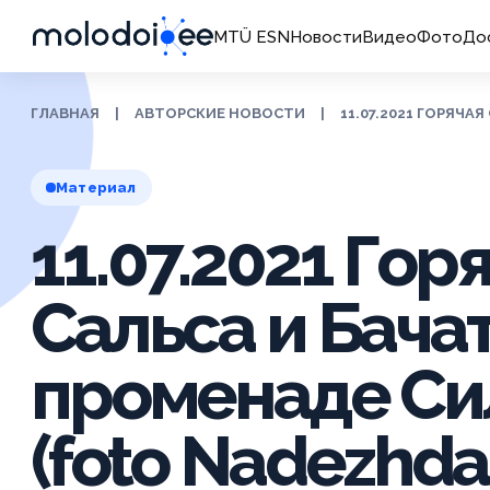
MTÜ ESN
Новости
Видео
Фото
До
ГЛАВНАЯ
|
АВТОРСКИЕ НОВОСТИ
|
11.07.2021 ГОРЯЧА
Материал
11.07.2021 Гор
Сальса и Бачат
променаде Си
(foto Nadezhda 