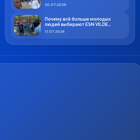
Максимом Вильде
20.07.2026
Почему всё больше молодых
людей выбирают ESN VILDE
BOXING в Силламяэ?
17.07.2026