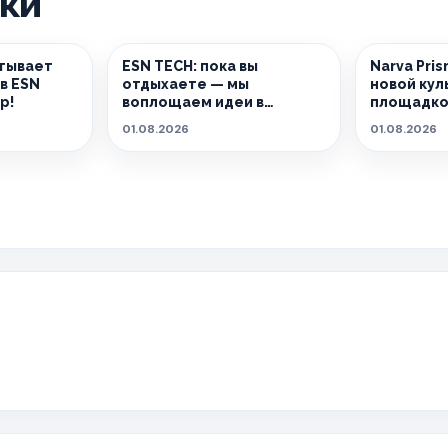
ики
тывает
ESN TECH: пока вы
Narva Pri
в ESN
отдыхаете — мы
новой кул
р!
воплощаем идеи в
площадко
реальность.
01.08.2026
01.08.2026