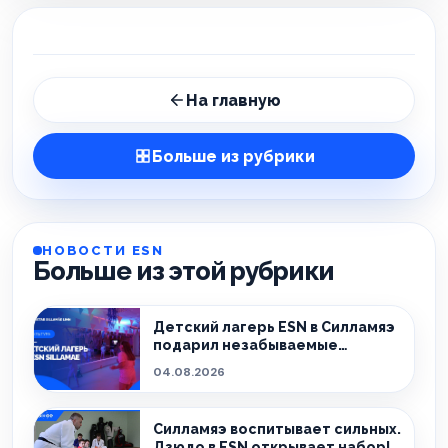
На главную
Больше из рубрики
НОВОСТИ ESN
Больше из этой рубрики
Детский лагерь ESN в Силламяэ
подарил незабываемые
эмоции!
04.08.2026
Силламяэ воспитывает сильных.
Дзюдо в ESN открывает набор!