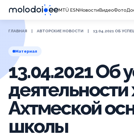
MTÜ ESN
Новости
Видео
Фото
До
ГЛАВНАЯ
|
АВТОРСКИЕ НОВОСТИ
|
13.04.2021 ОБ УС
Материал
13.04.2021 Об
деятельности 
Ахтмеской ос
школы