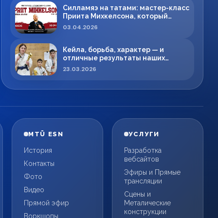
Силламяэ на татами: мастер-класс
Приита Михкелсона, который
меняет правила игры в регионе
03.04.2026
Кейла, борьба, характер — и
отличные результаты наших
спортсменов!
23.03.2026
MTÜ ESN
УСЛУГИ
История
Разработка
вебсайтов
Контакты
Эфиры и Прямые
Фото
трансляции
Видео
Сцены и
Прямой эфир
Металические
конструкции
Воркшопы