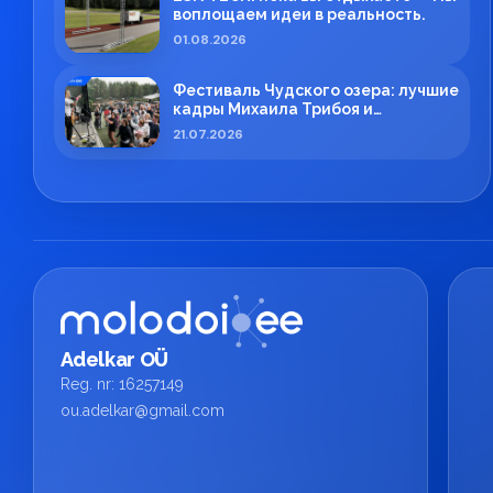
воплощаем идеи в реальность.
01.08.2026
Фестиваль Чудского озера: лучшие
кадры Михаила Трибоя и
профессиональная работа ESN
21.07.2026
TECH
Adelkar OÜ
Reg. nr: 16257149
ou.adelkar@gmail.com