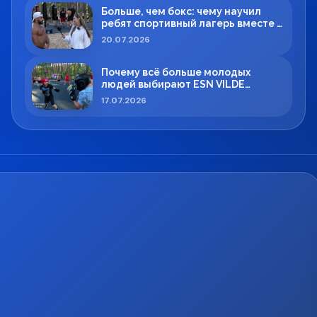
Больше, чем бокс: чему научил
ребят спортивный лагерь вместе с
Максимом Вильде
20.07.2026
Почему всё больше молодых
людей выбирают ESN VILDE
BOXING в Силламяэ?
17.07.2026