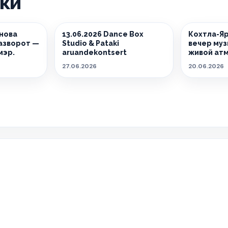
ики
снова
13.06.2026 Dance Box
Кохтла-Яр
азворот —
Studio & Pataki
вечер муз
мэр.
aruandekontsert
живой ат
27.06.2026
20.06.2026