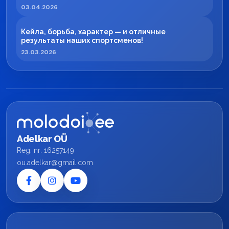
регионе
03.04.2026
Кейла, борьба, характер — и отличные
результаты наших спортсменов!
23.03.2026
Adelkar OÜ
Reg. nr: 16257149
ou.adelkar@gmail.com