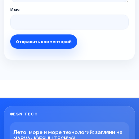
Имя
ESN TECH
Лето, море и море технологий: загляни на
NARVA-JÕESUU TECH’26!