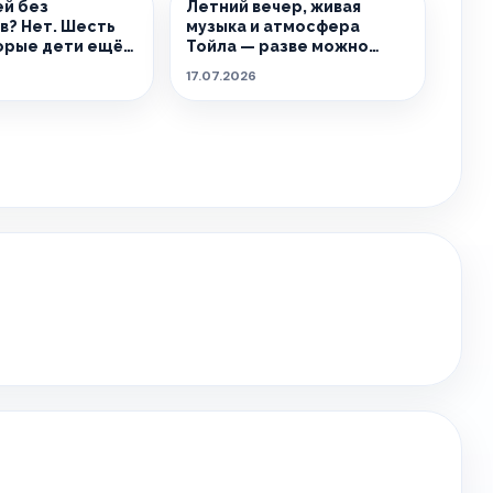
й без
Летний вечер, живая
? Нет. Шесть
музыка и атмосфера
орые дети ещё
Тойла — разве можно
ут вспоминать.
придумать лучшее
17.07.2026
сочетание?