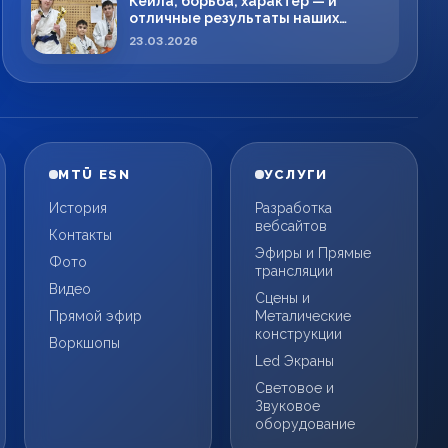
Кейла, борьба, характер — и
отличные результаты наших
спортсменов!
23.03.2026
MTÜ ESN
УСЛУГИ
История
Разработка
вебсайтов
Контакты
Эфиры и Прямые
Фото
трансляции
Видео
Сцены и
Прямой эфир
Металические
конструкции
Воркшопы
Led Экраны
Световое и
Звуковое
оборудование