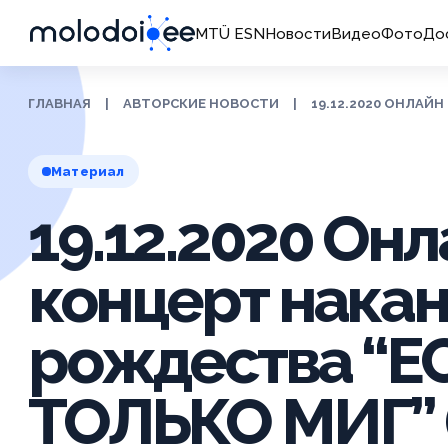
MTÜ ESN
Новости
Видео
Фото
До
ГЛАВНАЯ
|
АВТОРСКИЕ НОВОСТИ
|
19.12.2020 ОНЛАЙН
Материал
19.12.2020 Он
концерт нака
рождества “Е
ТОЛЬКО МИГ” (