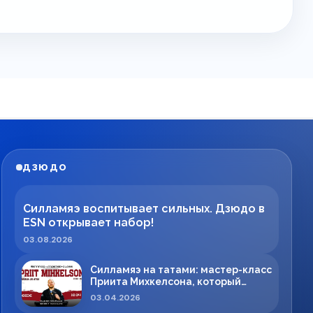
ДЗЮДО
Силламяэ воспитывает сильных. Дзюдо в
ESN открывает набор!
03.08.2026
Силламяэ на татами: мастер-класс
Приита Михкелсона, который
меняет правила игры в регионе
03.04.2026