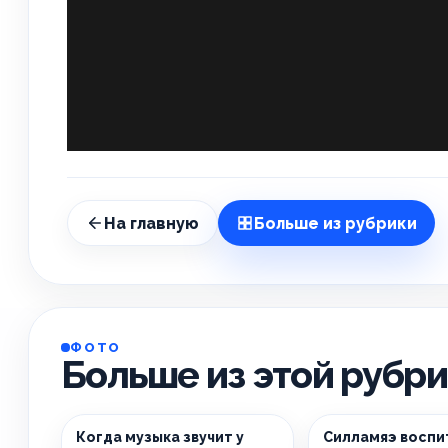
На главную
Больше из рубрики
ФОТО
Больше из этой рубр
Когда музыка звучит у
Силламяэ воспи