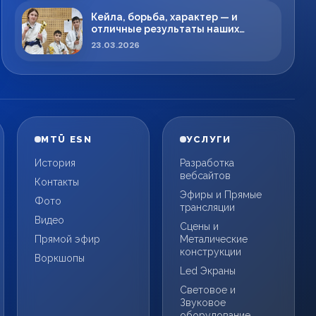
Кейла, борьба, характер — и
отличные результаты наших
спортсменов!
23.03.2026
MTÜ ESN
УСЛУГИ
История
Разработка
вебсайтов
Контакты
Эфиры и Прямые
Фото
трансляции
Видео
Сцены и
Прямой эфир
Металические
конструкции
Воркшопы
Led Экраны
Световое и
Звуковое
оборудование