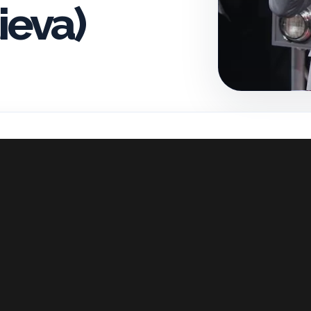
ieva)