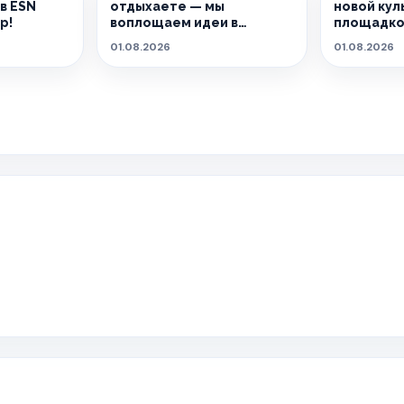
в ESN
отдыхаете — мы
новой кул
р!
воплощаем идеи в
площадко
реальность.
01.08.2026
01.08.2026