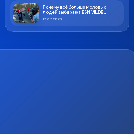
Почему всё больше молодых
людей выбирают ESN VILDE
BOXING в Силламяэ?
17.07.2026