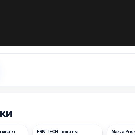
ики
тывает
ESN TECH: пока вы
Narva Pri