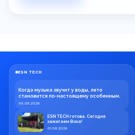
ESN TECH
Когда музыка звучит у воды, лето
становится по-настоящему особенным.
06.08.2026
ESN TECH готова. Сегодня
зажигаем Вока!
01.08.2026