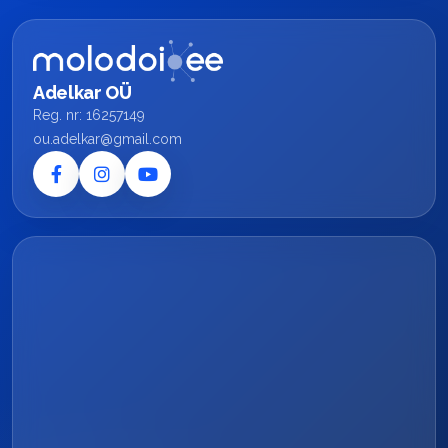
Adelkar OÜ
Reg. nr: 16257149
ou.adelkar@gmail.com