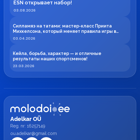
ESN открывает набор!
03.08.2026
Силламяэ на татами: мастер-класс Приита
Михкелсона, который меняет правила игры в
регионе
03.04.2026
Кейла, борьба, характер — и отличные
результаты наших спортсменов!
23.03.2026
Adelkar OÜ
Reg. nr: 16257149
ou.adelkar@gmail.com