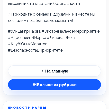
высокими стандартами безопасности.
? Приходите с семьей и друзьями, и вместе мы
создадим незабываемые моменты!
#УлицаИгрНарва #ЭкстремальноеМероприятие
#АдреналинВНарве #ЛиповаяЯмка
#КлубЮныхМоряков
#БезопасностьВПриоритете
На главную
Больше из рубрики
НОВОСТИ НАРВЫ