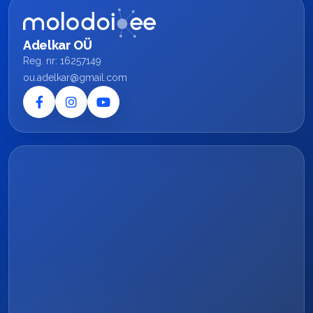
Adelkar OÜ
Reg. nr: 16257149
ou.adelkar@gmail.com