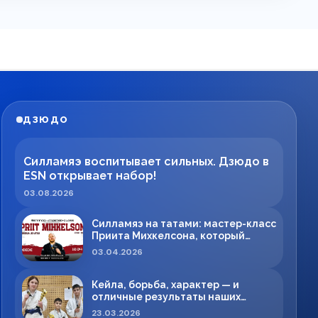
ДЗЮДО
Силламяэ воспитывает сильных. Дзюдо в
ESN открывает набор!
03.08.2026
Силламяэ на татами: мастер-класс
Приита Михкелсона, который
меняет правила игры в регионе
03.04.2026
Кейла, борьба, характер — и
отличные результаты наших
спортсменов!
23.03.2026