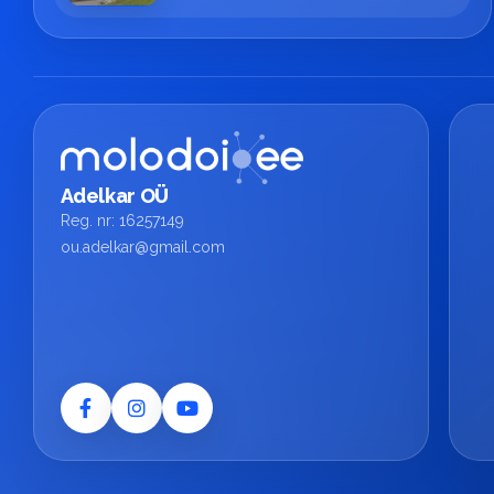
Adelkar OÜ
Reg. nr: 16257149
ou.adelkar@gmail.com