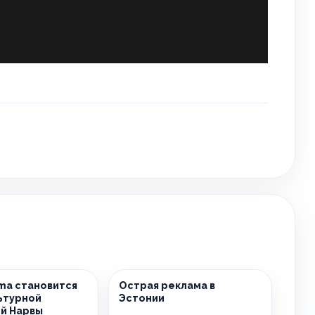
sma становится
Острая реклама в
ьтурной
Эстонии
й Нарвы