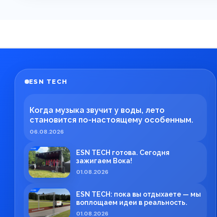
ESN TECH
Когда музыка звучит у воды, лето
становится по-настоящему особенным.
06.08.2026
ESN TECH готова. Сегодня
зажигаем Вока!
01.08.2026
ESN TECH: пока вы отдыхаете — мы
воплощаем идеи в реальность.
01.08.2026