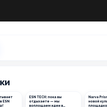
ики
тывает
ESN TECH: пока вы
Narva Pri
в ESN
отдыхаете — мы
новой кул
р!
воплощаем идеи в
площадко