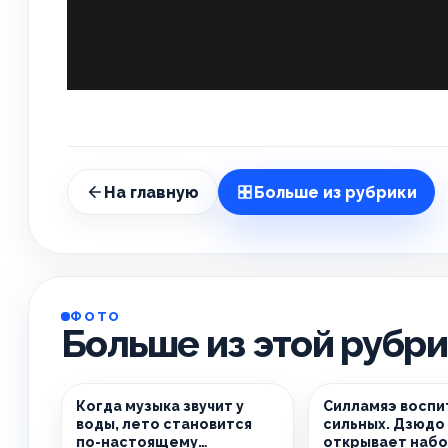
На главную
Больше из рубрики
ФОТО
Больше из этой рубр
Когда музыка звучит у
Силламяэ воспи
воды, лето становится
сильных. Дзюдо 
по-настоящему
открывает набо