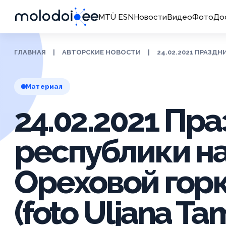
MTÜ ESN
Новости
Видео
Фото
До
ГЛАВНАЯ
|
АВТОРСКИЕ НОВОСТИ
|
24.02.2021 ПРАЗДН
Материал
24.02.2021 Пр
республики н
Ореховой горк
(foto Uljana Ta