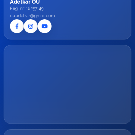
Adelkar OÜ
Reg. nr: 16257149
ou.adelkar@gmail.com