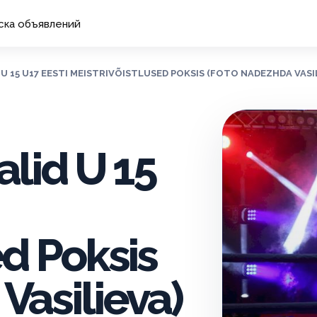
ска объявлений
D U 15 U17 EESTI MEISTRIVÕISTLUSED POKSIS (FOTO NADEZHDA VASI
alid U 15
ed Poksis
Vasilieva)