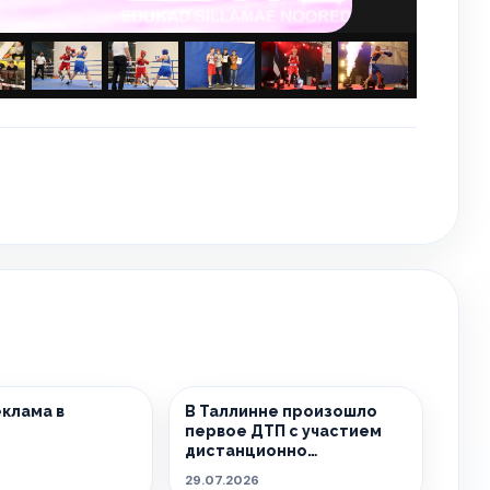
клама в
В Таллинне произошло
первое ДТП с участием
дистанционно
управляемого такси
29.07.2026