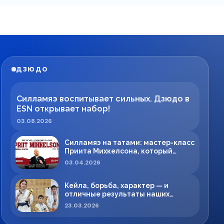
ДЗЮДО
Силламяэ воспитывает сильных. Дзюдо в
ESN открывает набор!
03.08.2026
Силламяэ на татами: мастер-класс
Приита Михкелсона, который
меняет правила игры в регионе
03.04.2026
Кейла, борьба, характер — и
отличные результаты наших
спортсменов!
23.03.2026