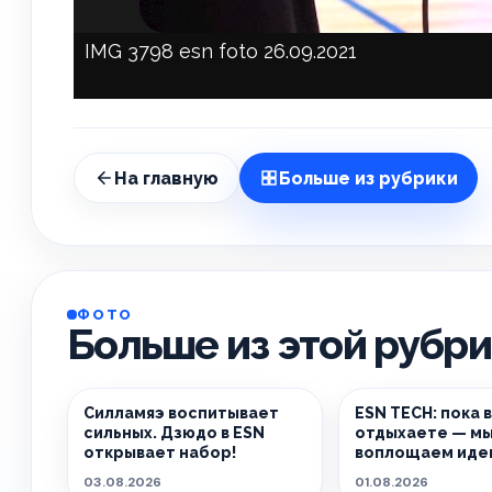
IMG 3798 esn foto 26.09.2021
На главную
Больше из рубрики
ФОТО
Больше из этой рубр
Силламяэ воспитывает
ESN TECH: пока 
сильных. Дзюдо в ESN
отдыхаете — м
открывает набор!
воплощаем идеи
реальность.
03.08.2026
01.08.2026