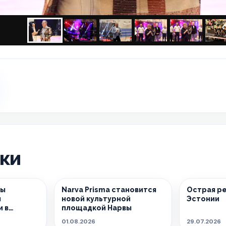
ики
вы
Narva Prisma становится
Острая ре
ы
новой культурной
Эстонии
 в
площадкой Нарвы
01.08.2026
29.07.2026