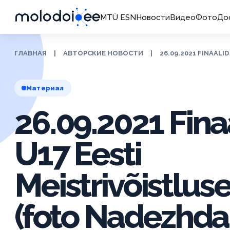
MTÜ ESN
Новости
Видео
Фото
До
ГЛАВНАЯ
|
АВТОРСКИЕ НОВОСТИ
|
26.09.2021 FINAALI
Материал
26.09.2021 Fina
U17 Eesti
Meistrivõistlus
(foto Nadezhda 