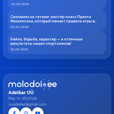
03.08.2026
Силламяэ на татами: мастер-класс Приита
Михкелсона, который меняет правила игры в
регионе
03.04.2026
Кейла, борьба, характер — и отличные
результаты наших спортсменов!
23.03.2026
Adelkar OÜ
Reg. nr: 16257149
ou.adelkar@gmail.com