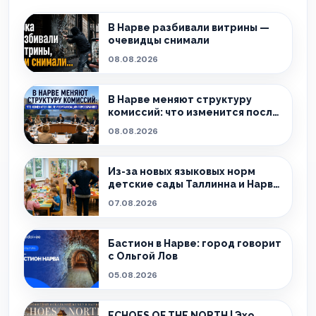
В Нарве разбивали витрины —
очевидцы снимали
08.08.2026
В Нарве меняют структуру
комиссий: что изменится после
реорганизации горсобрания?
08.08.2026
Из-за новых языковых норм
детские сады Таллинна и Нарвы
теряют сотрудников
07.08.2026
Бастион в Нарве: город говорит
с Ольгой Лов
05.08.2026
ECHOES OF THE NORTH | Эхо