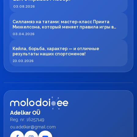
03.08.2026
Силламяэ на татами: мастер-класс Приита
Михкелсона, который меняет правила игры в
регионе
03.04.2026
Кейла, борьба, характер — и отличные
результаты наших спортсменов!
23.03.2026
Adelkar OÜ
Reg. nr: 16257149
ou.adelkar@gmail.com