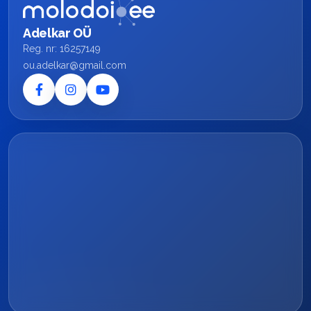
Adelkar OÜ
Reg. nr: 16257149
ou.adelkar@gmail.com