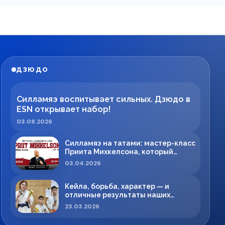
ДЗЮДО
Силламяэ воспитывает сильных. Дзюдо в
ESN открывает набор!
03.08.2026
Силламяэ на татами: мастер-класс
Приита Михкелсона, который
меняет правила игры в регионе
03.04.2026
Кейла, борьба, характер — и
отличные результаты наших
спортсменов!
23.03.2026