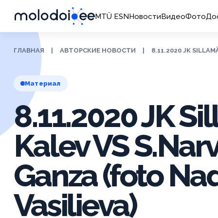
MTÜ ESN
Новости
Видео
Фото
До
ГЛАВНАЯ
|
АВТОРСКИЕ НОВОСТИ
|
8.11.2020 JK SILLA
Материал
8.11.2020 JK Si
Kalev VS S.Nar
Ganza (foto Na
Vasilieva)