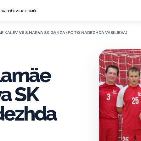
ска объявлений
MÄE KALEV VS S.NARVA SK GANZA (FOTO NADEZHDA VASILIEVA)
llamäe
va SK
dezhda