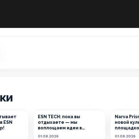
ики
тывает
ESN TECH: пока вы
Narva Pri
в ESN
отдыхаете — мы
новой кул
р!
воплощаем идеи в
площадко
реальность.
01.08.2026
01.08.2026