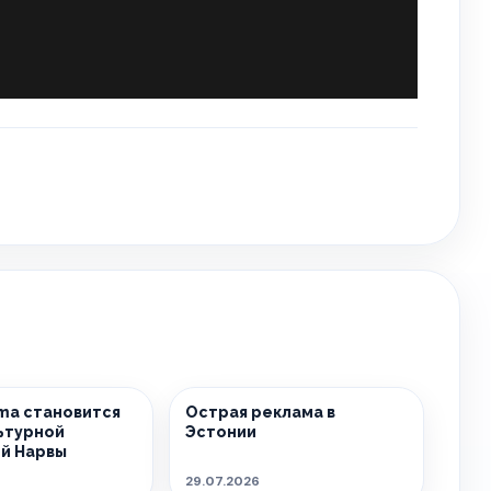
sma становится
Острая реклама в
ьтурной
Эстонии
й Нарвы
29.07.2026