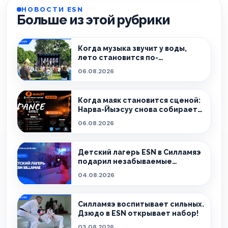
НОВОСТИ ESN
Больше из этой рубрики
Когда музыка звучит у воды,
лето становится по-
настоящему особенным.
06.08.2026
Когда маяк становится сценой:
Нарва-Йыэсуу снова собирает
тех, кто живёт танцем.
06.08.2026
Детский лагерь ESN в Силламяэ
подарил незабываемые
эмоции!
04.08.2026
Силламяэ воспитывает сильных.
Дзюдо в ESN открывает набор!
03.08.2026