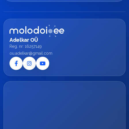
Adelkar OÜ
Reg. nr: 16257149
ou.adelkar@gmail.com