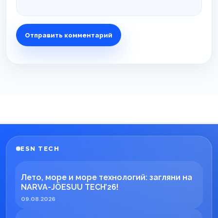
ESN TECH
Лето, море и море технологий: загляни на
NARVA-JÕESUU TECH’26!
09.08.2026