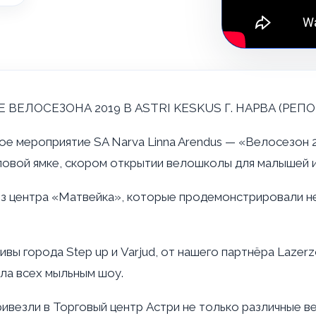
 ВЕЛОСЕЗОНА 2019 В ASTRI KESKUS Г. НАРВА (РЕП
ное мероприятие SA Narva Linna Arendus — «Велосезон 
овой ямке, скором открытии велошколы для малышей и 
из центра «Матвейка», которые продемонстрировали не
вы города Step up и Varjud, от нашего партнёра Lazer
ала всех мыльным шоу.
ивезли в Торговый центр Астри не только различные в