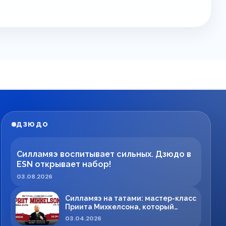
ДЗЮДО
Силламяэ воспитывает сильных. Дзюдо в
ESN открывает набор!
03.08.2026
Силламяэ на татами: мастер-класс
Приита Михкелсона, который
меняет правила игры в регионе
03.04.2026