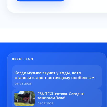
ESN TECH
Когда музыка звучит у воды, лето
становится по-настоящему особенным.
06.08.2026
ESN TECH готова. Сегодня
зажигаем Вока!
01.08.2026