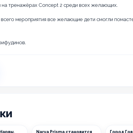
 на тренажёрах Concept 2 среди всех желающих.
всего мероприятия все желающие дети смогли помасте
рифудинов.
ики
 Нарвы.
Narva Prisma становится
Город Гов