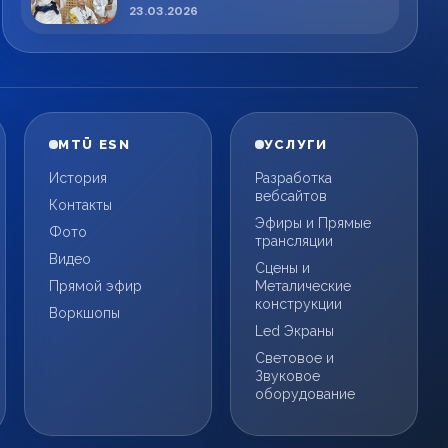
спортсменов!
23.03.2026
MTÜ ESN
УСЛУГИ
История
Разработка
вебсайтов
Контакты
Эфиры и Прямые
Фото
трансляции
Видео
Сцены и
Прямой эфир
Металические
конструкции
Воркшопы
Led Экраны
Световое и
Звуковое
оборудование