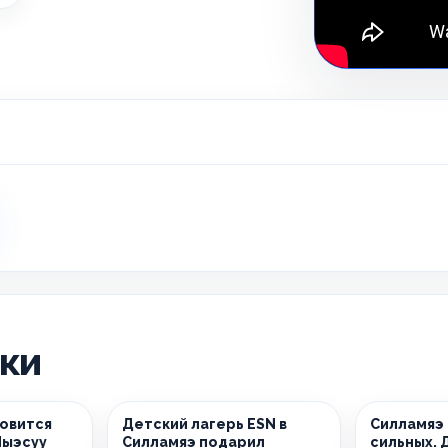
ики
новится
Детский лагерь ESN в
Силламяэ
Йыэсуу
Силламяэ подарил
сильных. 