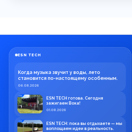
ESN TECH
Когда музыка звучит у воды, лето
становится по-настоящему особенным.
06.08.2026
ESN TECH готова. Сегодня
зажигаем Вока!
01.08.2026
ESN TECH: пока вы отдыхаете — мы
воплощаем идеи в реальность.