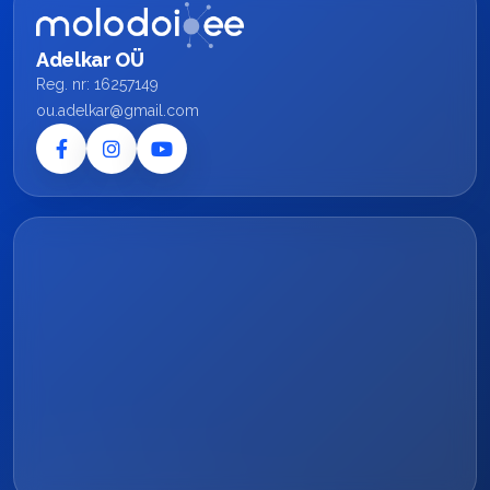
Adelkar OÜ
Reg. nr: 16257149
ou.adelkar@gmail.com