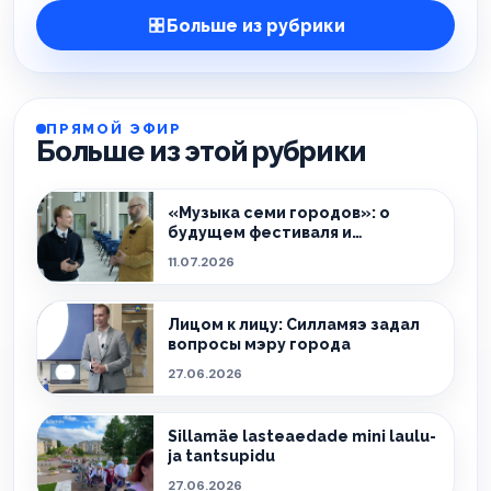
Больше из рубрики
ПРЯМОЙ ЭФИР
Больше из этой рубрики
«Музыка семи городов»: о
будущем фестиваля и
культурной жизни Ида-Вирумаа
11.07.2026
Лицом к лицу: Силламяэ задал
вопросы мэру города
27.06.2026
Sillamäe lasteaedade mini laulu-
ja tantsupidu
27.06.2026