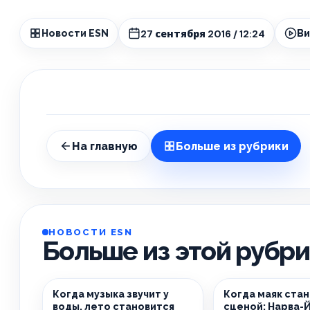
27 сентября 2016 / 12:24
Новости ESN
В
На главную
Больше из рубрики
НОВОСТИ ESN
Больше из этой рубр
Когда музыка звучит у
Когда маяк ста
воды, лето становится
сценой: Нарва-