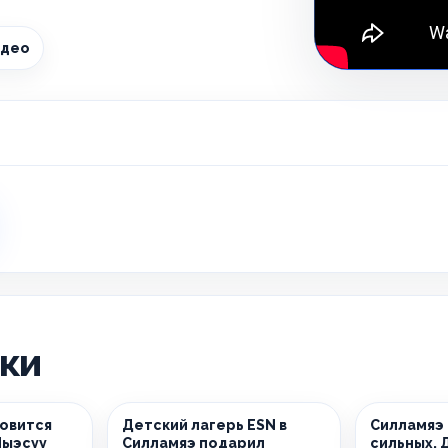
идео
ики
новится
Детский лагерь ESN в
Силламяэ
Йыэсуу
Силламяэ подарил
сильных. 