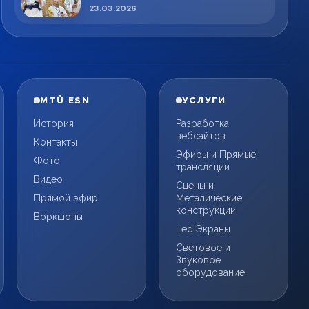
спортсменов!
23.03.2026
MTÜ ESN
УСЛУГИ
История
Разработка
вебсайтов
Контакты
Эфиры и Прямые
Фото
трансляции
Видео
Сцены и
Прямой эфир
Металические
конструкции
Воркшопы
Led Экраны
Световое и
Звуковое
оборудование