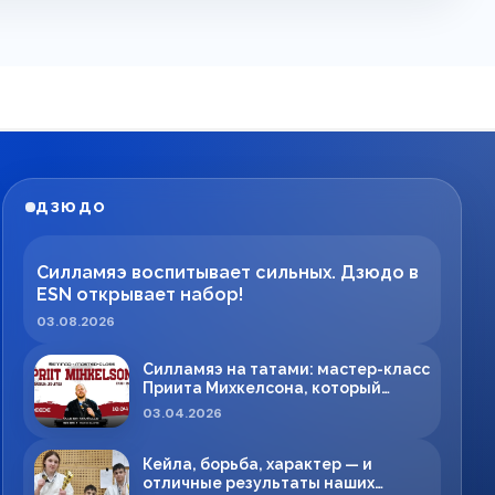
ДЗЮДО
Силламяэ воспитывает сильных. Дзюдо в
ESN открывает набор!
03.08.2026
Силламяэ на татами: мастер-класс
Приита Михкелсона, который
меняет правила игры в регионе
03.04.2026
Кейла, борьба, характер — и
отличные результаты наших