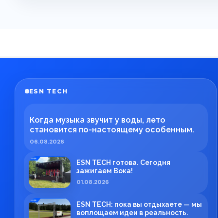
ESN TECH
Когда музыка звучит у воды, лето
становится по-настоящему особенным.
06.08.2026
ESN TECH готова. Сегодня
зажигаем Вока!
01.08.2026
ESN TECH: пока вы отдыхаете — мы
воплощаем идеи в реальность.