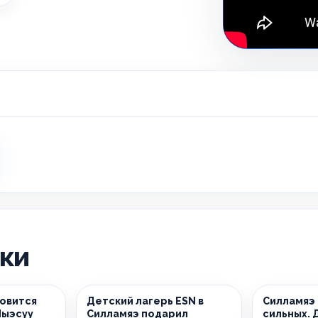
ики
новится
Детский лагерь ESN в
Силламяэ
Йыэсуу
Силламяэ подарил
сильных. 