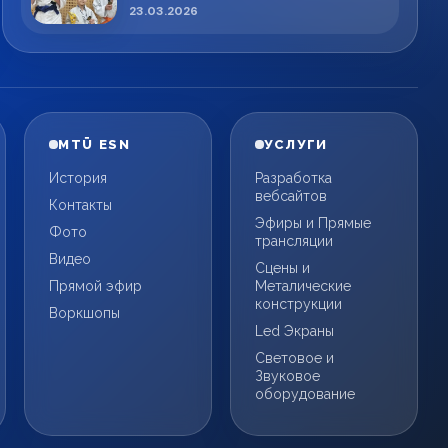
спортсменов!
23.03.2026
MTÜ ESN
УСЛУГИ
История
Разработка
вебсайтов
Контакты
Эфиры и Прямые
Фото
трансляции
Видео
Сцены и
Прямой эфир
Металические
конструкции
Воркшопы
Led Экраны
Световое и
Звуковое
оборудование