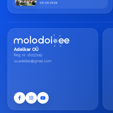
особенным.
06.08.2026
Adelkar OÜ
Reg. nr: 16257149
ou.adelkar@gmail.com