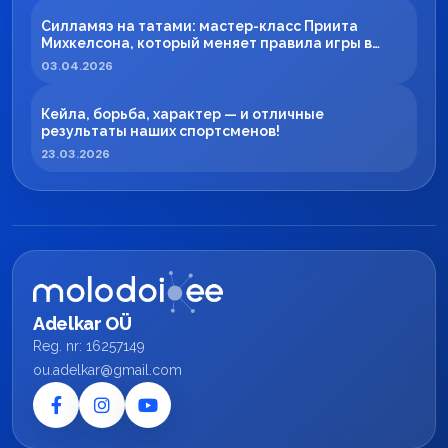
Силламяэ на татами: мастер-класс Приита
Михкелсона, который меняет правила игры в
регионе
03.04.2026
Кейла, борьба, характер — и отличные
результаты наших спортсменов!
23.03.2026
Adelkar OÜ
Reg. nr: 16257149
ou.adelkar@gmail.com