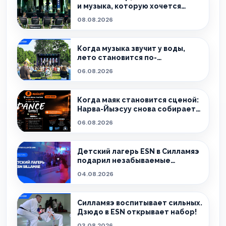
и музыка, которую хочется
слушать без спешки
08.08.2026
Когда музыка звучит у воды,
лето становится по-
настоящему особенным.
06.08.2026
Когда маяк становится сценой:
Нарва-Йыэсуу снова собирает
тех, кто живёт танцем.
06.08.2026
Детский лагерь ESN в Силламяэ
подарил незабываемые
эмоции!
04.08.2026
Силламяэ воспитывает сильных.
Дзюдо в ESN открывает набор!
03.08.2026