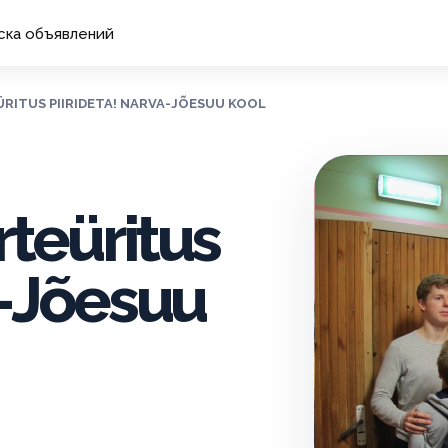
ска объявлений
ÜRITUS PIIRIDETA! NARVA-JÕESUU KOOL
teüritus
a-Jõesuu