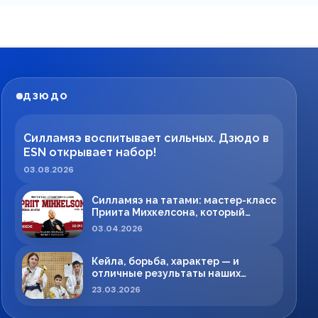
ДЗЮДО
Силламяэ воспитывает сильных. Дзюдо в
ESN открывает набор!
03.08.2026
Силламяэ на татами: мастер-класс
Приита Михкелсона, который
меняет правила игры в регионе
03.04.2026
Кейла, борьба, характер — и
отличные результаты наших
спортсменов!
23.03.2026