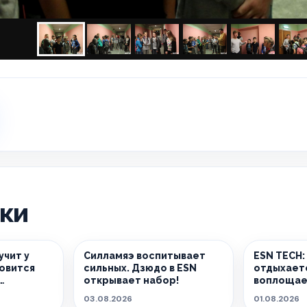
ики
учит у
Силламяэ воспитывает
ESN TECH:
новится
сильных. Дзюдо в ESN
отдыхает
открывает набор!
воплощае
реальност
03.08.2026
01.08.2026