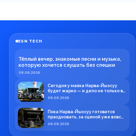
ESN TECH
Тёплый вечер, знакомые песни и музыка,
которую хочется слушать без спешки
08.08.2026
Сегодня у маяка Нарва-Йыэсуу
будет жарко — и дело не только в
летней погоде!
08.08.2026
Пока Нарва-Йыэсуу готовится
праздновать, за сценой уже вовсю
кипит работа!
08.08.2026