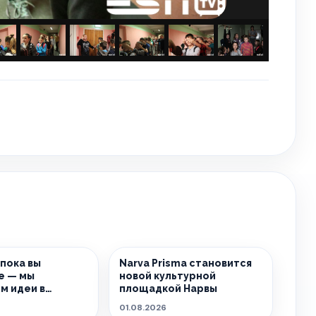
 пока вы
Narva Prisma становится
е — мы
новой культурной
м идеи в
площадкой Нарвы
ь.
01.08.2026