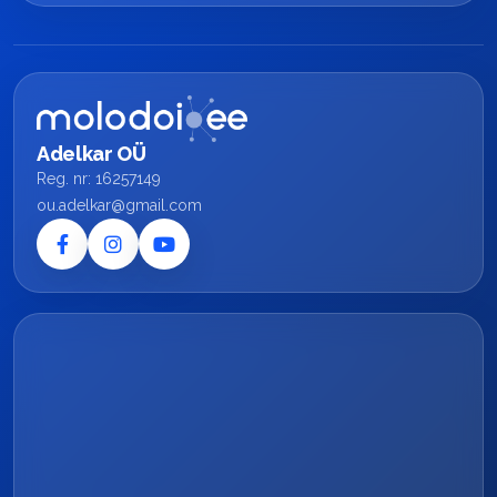
Adelkar OÜ
Reg. nr: 16257149
ou.adelkar@gmail.com