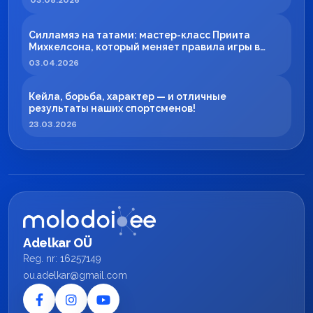
03.08.2026
Силламяэ на татами: мастер-класс Приита
Михкелсона, который меняет правила игры в
регионе
03.04.2026
Кейла, борьба, характер — и отличные
результаты наших спортсменов!
23.03.2026
Adelkar OÜ
Reg. nr: 16257149
ou.adelkar@gmail.com