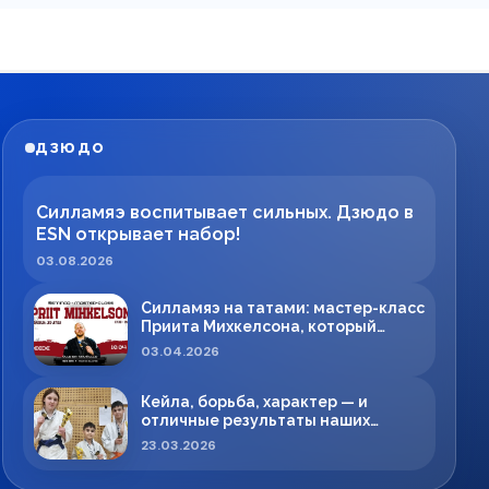
ДЗЮДО
Силламяэ воспитывает сильных. Дзюдо в
ESN открывает набор!
03.08.2026
Силламяэ на татами: мастер-класс
Приита Михкелсона, который
меняет правила игры в регионе
03.04.2026
Кейла, борьба, характер — и
отличные результаты наших
спортсменов!
23.03.2026