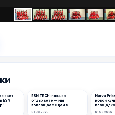
ики
тывает
ESN TECH: пока вы
Narva Pri
в ESN
отдыхаете — мы
новой кул
р!
воплощаем идеи в
площадко
реальность.
01.08.2026
01.08.2026