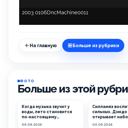
2003 0106DncMachine0011
На главную
Больше из рубрики
ФОТО
Больше из этой рубр
Когда музыка звучит у
Силламяэ воспи
воды, лето становится
сильных. Дзюдо 
по-настоящему
открывает набо
особенным.
06.08.2026
03.08.2026