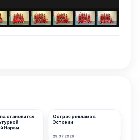
sma становится
Острая реклама в
ьтурной
Эстонии
й Нарвы
29.07.2026