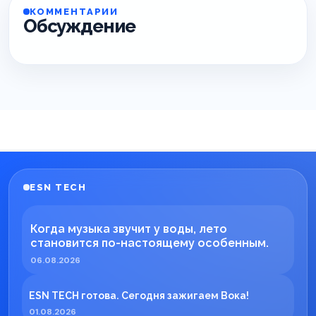
КОММЕНТАРИИ
Обсуждение
ESN TECH
Когда музыка звучит у воды, лето
становится по-настоящему особенным.
06.08.2026
ESN TECH готова. Сегодня зажигаем Вока!
01.08.2026