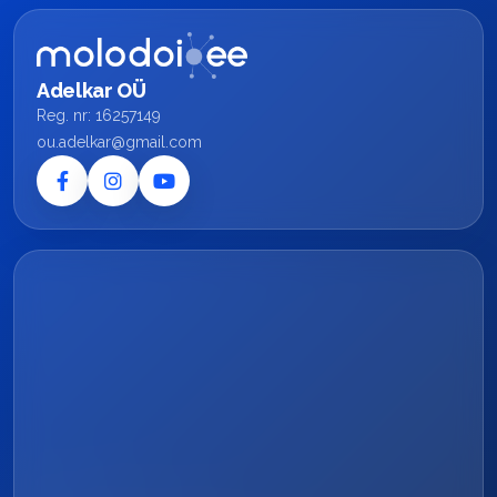
Adelkar OÜ
Reg. nr: 16257149
ou.adelkar@gmail.com