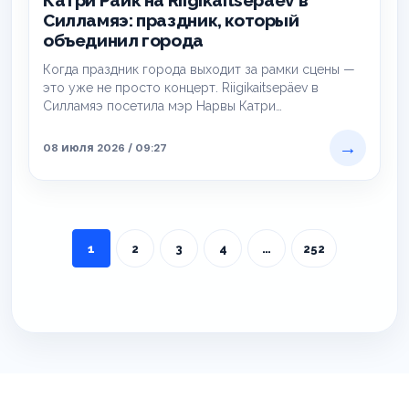
Катри Райк на Riigikaitsepäev в
Силламяэ: праздник, который
объединил города
Когда праздник города выходит за рамки сцены —
это уже не просто концерт. Riigikaitsepäev в
Силламяэ посетила мэр Нарвы Катри…
→
08 июля 2026 / 09:27
1
2
3
4
…
252