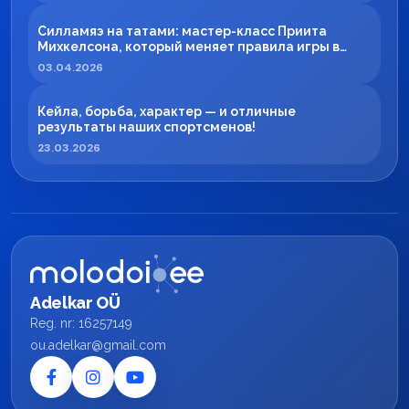
Силламяэ на татами: мастер-класс Приита
Михкелсона, который меняет правила игры в
регионе
03.04.2026
Кейла, борьба, характер — и отличные
результаты наших спортсменов!
23.03.2026
Adelkar OÜ
Reg. nr: 16257149
ou.adelkar@gmail.com