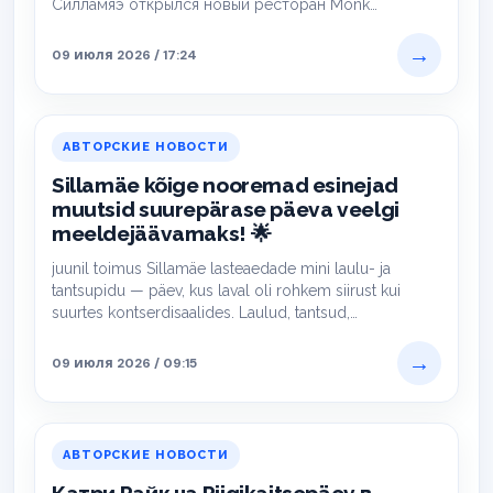
Силламяэ открылся новый ресторан Monk…
→
09 июля 2026 / 17:24
АВТОРСКИЕ НОВОСТИ
Sillamäe kõige nooremad esinejad
muutsid suurepärase päeva veelgi
meeldejäävamaks! 🌟
juunil toimus Sillamäe lasteaedade mini laulu- ja
tantsupidu — päev, kus laval oli rohkem siirust kui
suurtes kontserdisaalides. Laulud, tantsud,…
→
09 июля 2026 / 09:15
АВТОРСКИЕ НОВОСТИ