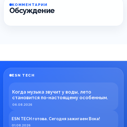
КОММЕНТАРИИ
Обсуждение
ESN TECH
Когда музыка звучит у воды, лето
становится по-настоящему особенным.
06.08.2026
ESN TECH готова. Сегодня зажигаем Вока!
01.08.2026