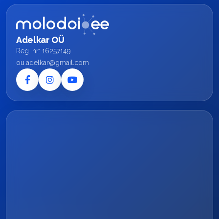
Adelkar OÜ
Reg. nr: 16257149
ou.adelkar@gmail.com